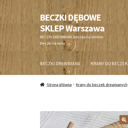
BECZKI DĘBOWE
Przejdź
Przejdź
do
do
SKLEP Warszawa
nawigacji
treści
BECZKI DREWNIANE Beczka na bimber
Beczki na wino
BECZKI DREWNIANE
KRANY DO BECZEK
Strona główna
Krany do beczek drewnianych