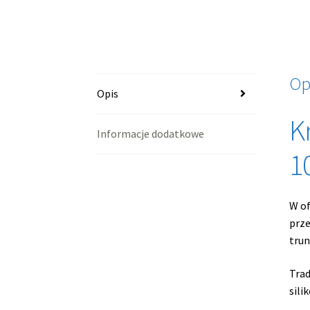
Op
Opis
K
Informacje dodatkowe
1
W of
prze
trun
Trad
sili