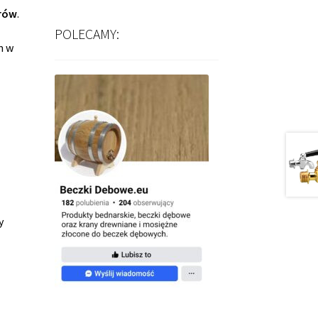
trów
.
POLECAMY:
m w
y