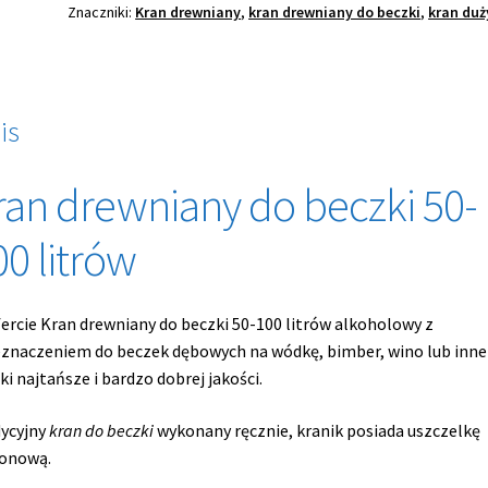
Znaczniki:
Kran drewniany
,
kran drewniany do beczki
,
kran duż
20
litrów
is
ran drewniany do beczki 50-
00 litrów
ercie Kran drewniany do beczki 50-100 litrów alkoholowy z
znaczeniem do beczek dębowych na wódkę, bimber, wino lub inne
ki najtańsze i bardzo dobrej jakości.
ycyjny
kran do beczki
wykonany ręcznie, kranik posiada uszczelkę
konową.