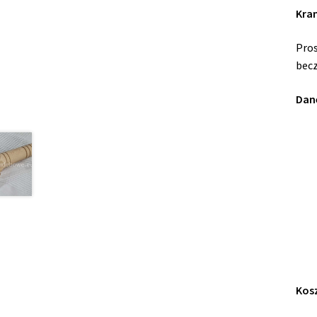
Kran
Pros
becz
Dane
Kosz