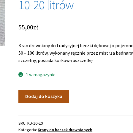
10-20 litrów
55,00
zł
Kran drewniany do tradycyjnej beczki dębowej o pojemno
50 – 100 litrów, wykonany ręcznie przez mistrza bednars
szczelny, posiada korkową uszczelkę
1 w magazynie
ilość
Dodaj do koszyka
Kran
drewniany
do
beczki
SKU:
KD-10-20
Kategoria:
Krany do beczek drewnianych
10-