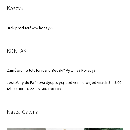
ceny:
Koszyk
od
niskiej
do
wysokiej
Brak produktów w koszyku.
KONTAKT
Zamówienie telefoniczne Beczki? Pytania? Porady?
Jesteśmy do Państwa dyspozycji codziennie w godzinach 8 -18.00
tel. 22 300 16 22 lub 506 190 109
Nasza Galeria