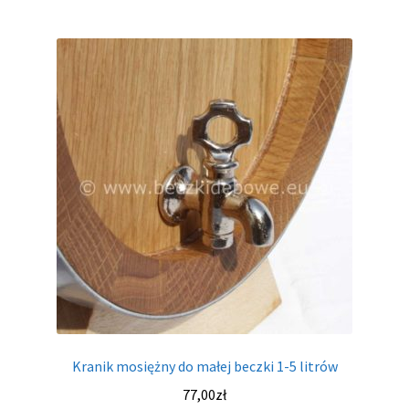
Kranik mosiężny do małej beczki 1-5 litrów
77,00
zł