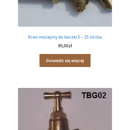
Kran mosiężny do beczki 5 – 15 litrów
90,00
zł
Dowiedz się więcej