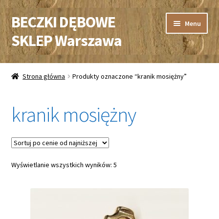
BECZKI DĘBOWE
Przejdź
Przejdź
Menu
do
do
SKLEP Warszawa
nawigacji
treści
BECZKI DREWNIANE
Strona główna
Produkty oznaczone “kranik mosiężny”
KRANY DO BECZEK
kranik mosiężny
WYPOŻYCZALNIA
PŁATNOŚĆ i DOSTAWA
Posortowane
Wyświetlanie wszystkich wyników: 5
KONTAKT
według
ceny:
od
niskiej
do