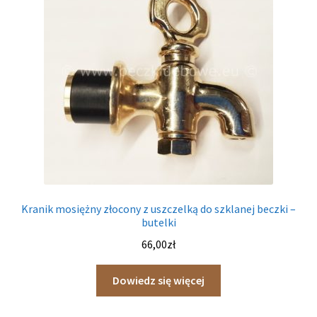
wysokiej
Kranik mosiężny złocony z uszczelką do szklanej beczki –
butelki
66,00
zł
Dowiedz się więcej